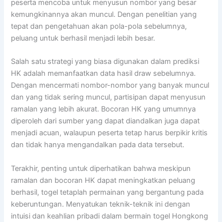
peserta mencoba untuk menyusun nombor yang besar
kemungkinannya akan muncul. Dengan penelitian yang
tepat dan pengetahuan akan pola-pola sebelumnya,
peluang untuk berhasil menjadi lebih besar.
Salah satu strategi yang biasa digunakan dalam prediksi
HK adalah memanfaatkan data hasil draw sebelumnya.
Dengan mencermati nombor-nombor yang banyak muncul
dan yang tidak sering muncul, partisipan dapat menyusun
ramalan yang lebih akurat. Bocoran HK yang umumnya
diperoleh dari sumber yang dapat diandalkan juga dapat
menjadi acuan, walaupun peserta tetap harus berpikir kritis
dan tidak hanya mengandalkan pada data tersebut.
Terakhir, penting untuk diperhatikan bahwa meskipun
ramalan dan bocoran HK dapat meningkatkan peluang
berhasil, togel tetaplah permainan yang bergantung pada
keberuntungan. Menyatukan teknik-teknik ini dengan
intuisi dan keahlian pribadi dalam bermain togel Hongkong