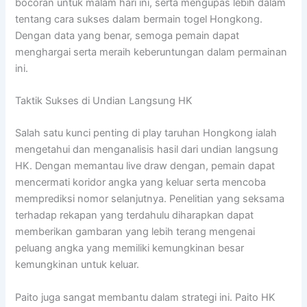
bocoran untuk malam hari ini, serta mengupas lebih dalam
tentang cara sukses dalam bermain togel Hongkong.
Dengan data yang benar, semoga pemain dapat
menghargai serta meraih keberuntungan dalam permainan
ini.
Taktik Sukses di Undian Langsung HK
Salah satu kunci penting di play taruhan Hongkong ialah
mengetahui dan menganalisis hasil dari undian langsung
HK. Dengan memantau live draw dengan, pemain dapat
mencermati koridor angka yang keluar serta mencoba
memprediksi nomor selanjutnya. Penelitian yang seksama
terhadap rekapan yang terdahulu diharapkan dapat
memberikan gambaran yang lebih terang mengenai
peluang angka yang memiliki kemungkinan besar
kemungkinan untuk keluar.
Paito juga sangat membantu dalam strategi ini. Paito HK