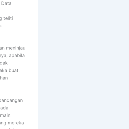
 Data
i
teliti
k
an meninjau
ya, apabila
ndak
ka buat.
uhan
 pandangan
 ada
emain
yang mereka