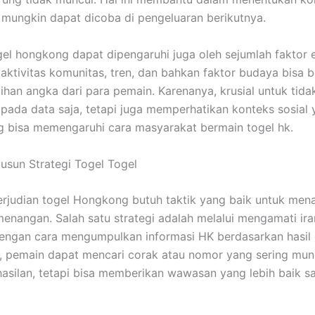
mungkin dapat dicoba di pengeluaran berikutnya.
gel hongkong dapat dipengaruhi juga oleh sejumlah faktor e
aktivitas komunitas, tren, dan bahkan faktor budaya bisa 
ihan angka dari para pemain. Karenanya, krusial untuk tid
pada data saja, tetapi juga memperhatikan konteks sosial
g bisa memengaruhi cara masyarakat bermain togel hk.
usun Strategi Togel Togel
erjudian togel Hongkong butuh taktik yang baik untuk me
enangan. Salah satu strategi adalah melalui mengamati ira
Dengan cara mengumpulkan informasi HK berdasarkan hasil
 pemain dapat mencari corak atau nomor yang sering muncu
hasilan, tetapi bisa memberikan wawasan yang lebih baik s