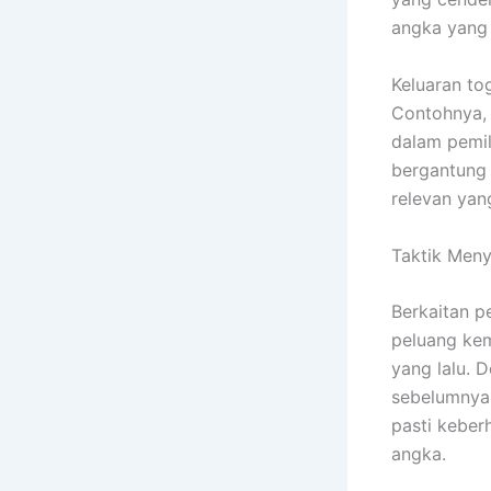
angka yang 
Keluaran to
Contohnya, 
dalam pemil
bergantung 
relevan yan
Taktik Meny
Berkaitan p
peluang kem
yang lalu. 
sebelumnya,
pasti keber
angka.