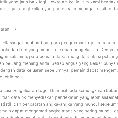
tik yang jauh baik lagi. Lewat artikel ini, tim kami henda
ng berguna bagi kalian yang berencana menggali nasib di to
luaran HK
sil HK sangat penting bagi para penggemar togel hongkong
pola dan tren yang muncul di setiap pengeluaran. Dengan m
gan seksama, para pemain dapat mengidentifikasi peluang
n peluang menang anda. Setiap angka yang keluar punya 
an dengan data keluaran sebelumnya, pemain dapat menge
g lebih baik.
p sesi pengeluaran togel hk, masih ada kemungkinan keber
itian data hk menyediakan pendekatan yang lebih sistema
statistik dan pencatatan angka-angka yang muncul sebelum
emain dapat mengamati angka mana yang sering muncul d
ung tidak muncul. Hal ini membantu dalam menentukan ko