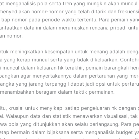
t menganalisis pola serta tren yang mungkin akan muncul.
ni menyediakan nomor-nomor yang telah ditarik dan frekuens
tiap nomor pada periode waktu tertentu. Para pemain yang 
nfaatkan data ini dalam merumuskan rencana pribadi untu
an nomor.
untuk meningkatkan kesempatan untuk menang adalah deng
 yang kerap muncul serta yang tidak dikeluarkan. Contohn
i muncul dalam keluaran hk terakhir, pemain barangkali he
angkan agar menyertakannya dalam pertaruhan yang mere
 angka yang jarang terpanggil dapat jadi opsi untuk pertar
 menambahkan beragam dalam taktik permainan.
itu, krusial untuk menyikapi setiap pengeluaran hk dengan
al. Walaupun data dan statistik menawarkan visualisasi, tak
wa pola yang ditunjukkan akan selalu berlangsung. Para p
etap bermain dalam bijaksana serta menganalisis budget 