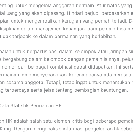
 penting untuk mengelola anggaran bermain. Atur batas yang
lai uang yang akan dipasang. Hindari berjudi berdasarkan 
pian untuk mengembalikan kerugian yang pernah terjadi. 
disiplinan dalam manajemen keuangan, para pemain bisa ber
tidak terjebak ke dalam permainan yang berlebihan.
obalah untuk berpartisipasi dalam kelompok atau jaringan si
a bergabung dalam kelompok dengan pemain lainnya, pelu
nomor dari berbagai kombinasi dapat didapatkan. Ini sert
mainan lebih menyenangkan, karena adanya ada perasaan 
n sesama anggota. Tetapi, tetap ingat untuk menentukan 
g terpercaya serta jelas tentang pembagian keuntungan.
Data Statistik Permainan HK
an HK adalah salah satu elemen kritis bagi beberapa pema
Kong. Dengan menganalisis informasi pengeluaran hk sebe