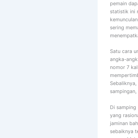
pemain dapa
statistik i
kemunculan 
sering mema
menempatk
Satu cara 
angka-angka
nomor 7 kal
mempertimb
Sebaliknya,
sampingan,
Di samping 
yang rasion
jaminan bah
sebaiknya t