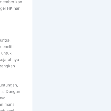
k memberikan
gel HK hari
 untuk
eneliti
 untuk
sejarahnya
mbangkan
untungan,
tis. Dengan
nya,
an mana
mbinasi