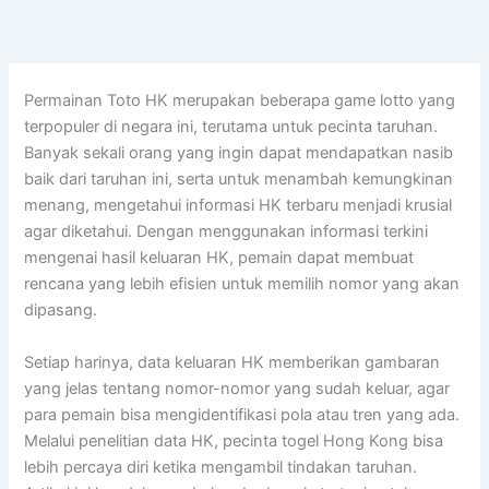
Skip
to
content
Permainan Toto HK merupakan beberapa game lotto yang
terpopuler di negara ini, terutama untuk pecinta taruhan.
Banyak sekali orang yang ingin dapat mendapatkan nasib
baik dari taruhan ini, serta untuk menambah kemungkinan
menang, mengetahui informasi HK terbaru menjadi krusial
agar diketahui. Dengan menggunakan informasi terkini
mengenai hasil keluaran HK, pemain dapat membuat
rencana yang lebih efisien untuk memilih nomor yang akan
dipasang.
Setiap harinya, data keluaran HK memberikan gambaran
yang jelas tentang nomor-nomor yang sudah keluar, agar
para pemain bisa mengidentifikasi pola atau tren yang ada.
Melalui penelitian data HK, pecinta togel Hong Kong bisa
lebih percaya diri ketika mengambil tindakan taruhan.