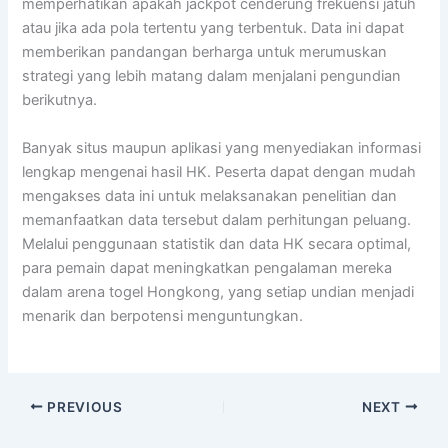
memperhatikan apakah jackpot cenderung frekuensi jatuh
atau jika ada pola tertentu yang terbentuk. Data ini dapat
memberikan pandangan berharga untuk merumuskan
strategi yang lebih matang dalam menjalani pengundian
berikutnya.
Banyak situs maupun aplikasi yang menyediakan informasi
lengkap mengenai hasil HK. Peserta dapat dengan mudah
mengakses data ini untuk melaksanakan penelitian dan
memanfaatkan data tersebut dalam perhitungan peluang.
Melalui penggunaan statistik dan data HK secara optimal,
para pemain dapat meningkatkan pengalaman mereka
dalam arena togel Hongkong, yang setiap undian menjadi
menarik dan berpotensi menguntungkan.
PREVIOUS
NEXT