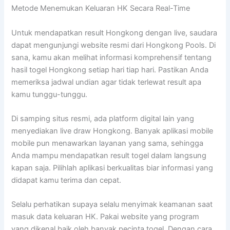
Metode Menemukan Keluaran HK Secara Real-Time
Untuk mendapatkan result Hongkong dengan live, saudara
dapat mengunjungi website resmi dari Hongkong Pools. Di
sana, kamu akan melihat informasi komprehensif tentang
hasil togel Hongkong setiap hari tiap hari. Pastikan Anda
memeriksa jadwal undian agar tidak terlewat result apa
kamu tunggu-tunggu.
Di samping situs resmi, ada platform digital lain yang
menyediakan live draw Hongkong. Banyak aplikasi mobile
mobile pun menawarkan layanan yang sama, sehingga
Anda mampu mendapatkan result togel dalam langsung
kapan saja. Pilihlah aplikasi berkualitas biar informasi yang
didapat kamu terima dan cepat.
Selalu perhatikan supaya selalu menyimak keamanan saat
masuk data keluaran HK. Pakai website yang program
yang dikenal baik oleh banyak pecinta togel. Dengan cara