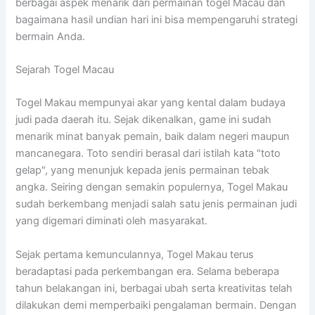
berbagai aspek menarik dari permainan togel Macau dan
bagaimana hasil undian hari ini bisa mempengaruhi strategi
bermain Anda.
Sejarah Togel Macau
Togel Makau mempunyai akar yang kental dalam budaya
judi pada daerah itu. Sejak dikenalkan, game ini sudah
menarik minat banyak pemain, baik dalam negeri maupun
mancanegara. Toto sendiri berasal dari istilah kata "toto
gelap", yang menunjuk kepada jenis permainan tebak
angka. Seiring dengan semakin populernya, Togel Makau
sudah berkembang menjadi salah satu jenis permainan judi
yang digemari diminati oleh masyarakat.
Sejak pertama kemunculannya, Togel Makau terus
beradaptasi pada perkembangan era. Selama beberapa
tahun belakangan ini, berbagai ubah serta kreativitas telah
dilakukan demi memperbaiki pengalaman bermain. Dengan