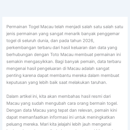
Skip
to
content
Permainan Togel Macau telah menjadi salah satu salah satu
jenis permainan yang sangat menarik banyak penggemar
togel di seluruh dunia, dan pada tahun 2026,
perkembangan terbaru dari hasil keluaran dan data yang
berhubungan dengan Toto Macau membuat permainan ini
semakin mengasyikkan. Bagi banyak pemain, data terbaru
mengenai hasil pengeluaran di Macau adalah sangat
penting karena dapat membantu mereka dalam membuat
keputusan yang lebih baik saat melakukan taruhan.
Dalam artikel ini, kita akan membahas hasil resmi dari
Macau yang sudah mengubah cara orang bermain togel.
Dengan data Macau yang tepat dan relevan, pemain kini
dapat memanfaatkan informasi ini untuk meningkatkan
peluang mereka. Mari kita jelajahi lebih jauh mengenai