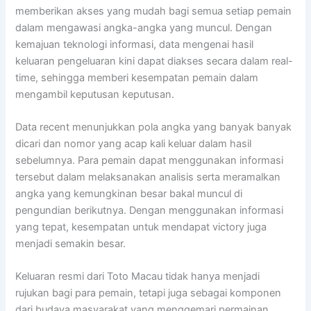
memberikan akses yang mudah bagi semua setiap pemain
dalam mengawasi angka-angka yang muncul. Dengan
kemajuan teknologi informasi, data mengenai hasil
keluaran pengeluaran kini dapat diakses secara dalam real-
time, sehingga memberi kesempatan pemain dalam
mengambil keputusan keputusan.
Data recent menunjukkan pola angka yang banyak banyak
dicari dan nomor yang acap kali keluar dalam hasil
sebelumnya. Para pemain dapat menggunakan informasi
tersebut dalam melaksanakan analisis serta meramalkan
angka yang kemungkinan besar bakal muncul di
pengundian berikutnya. Dengan menggunakan informasi
yang tepat, kesempatan untuk mendapat victory juga
menjadi semakin besar.
Keluaran resmi dari Toto Macau tidak hanya menjadi
rujukan bagi para pemain, tetapi juga sebagai komponen
dari budaya masyarakat yang menggemari permainan.