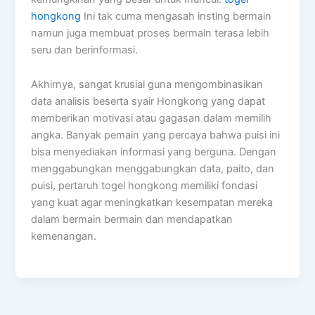
hongkong
Ini tak cuma mengasah insting bermain
namun juga membuat proses bermain terasa lebih
seru dan berinformasi.
Akhirnya, sangat krusial guna mengombinasikan
data analisis beserta syair Hongkong yang dapat
memberikan motivasi atau gagasan dalam memilih
angka. Banyak pemain yang percaya bahwa puisi ini
bisa menyediakan informasi yang berguna. Dengan
menggabungkan menggabungkan data, paito, dan
puisi, pertaruh togel hongkong memiliki fondasi
yang kuat agar meningkatkan kesempatan mereka
dalam bermain bermain dan mendapatkan
kemenangan.