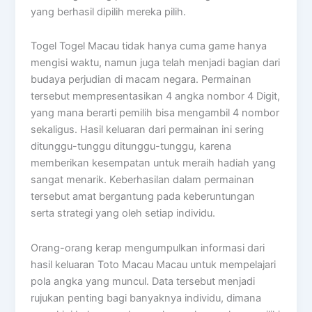
yang berhasil dipilih mereka pilih.
Togel Togel Macau tidak hanya cuma game hanya
mengisi waktu, namun juga telah menjadi bagian dari
budaya perjudian di macam negara. Permainan
tersebut mempresentasikan 4 angka nombor 4 Digit,
yang mana berarti pemilih bisa mengambil 4 nombor
sekaligus. Hasil keluaran dari permainan ini sering
ditunggu-tunggu ditunggu-tunggu, karena
memberikan kesempatan untuk meraih hadiah yang
sangat menarik. Keberhasilan dalam permainan
tersebut amat bergantung pada keberuntungan
serta strategi yang oleh setiap individu.
Orang-orang kerap mengumpulkan informasi dari
hasil keluaran Toto Macau Macau untuk mempelajari
pola angka yang muncul. Data tersebut menjadi
rujukan penting bagi banyaknya individu, dimana