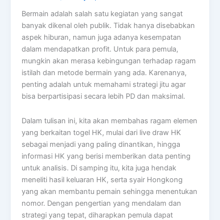
Bermain adalah salah satu kegiatan yang sangat
banyak dikenal oleh publik. Tidak hanya disebabkan
aspek hiburan, namun juga adanya kesempatan
dalam mendapatkan profit. Untuk para pemula,
mungkin akan merasa kebingungan terhadap ragam
istilah dan metode bermain yang ada. Karenanya,
penting adalah untuk memahami strategi jitu agar
bisa berpartisipasi secara lebih PD dan maksimal.
Dalam tulisan ini, kita akan membahas ragam elemen
yang berkaitan togel HK, mulai dari live draw HK
sebagai menjadi yang paling dinantikan, hingga
informasi HK yang berisi memberikan data penting
untuk analisis. Di samping itu, kita juga hendak
meneliti hasil keluaran HK, serta syair Hongkong
yang akan membantu pemain sehingga menentukan
nomor. Dengan pengertian yang mendalam dan
strategi yang tepat, diharapkan pemula dapat