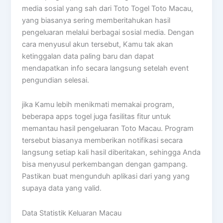
media sosial yang sah dari Toto Togel Toto Macau,
yang biasanya sering memberitahukan hasil
pengeluaran melalui berbagai sosial media. Dengan
cara menyusul akun tersebut, Kamu tak akan
ketinggalan data paling baru dan dapat
mendapatkan info secara langsung setelah event
pengundian selesai.
jika Kamu lebih menikmati memakai program,
beberapa apps togel juga fasilitas fitur untuk
memantau hasil pengeluaran Toto Macau. Program
tersebut biasanya memberikan notifikasi secara
langsung setiap kali hasil diberitakan, sehingga Anda
bisa menyusul perkembangan dengan gampang.
Pastikan buat mengunduh aplikasi dari yang yang
supaya data yang valid.
Data Statistik Keluaran Macau