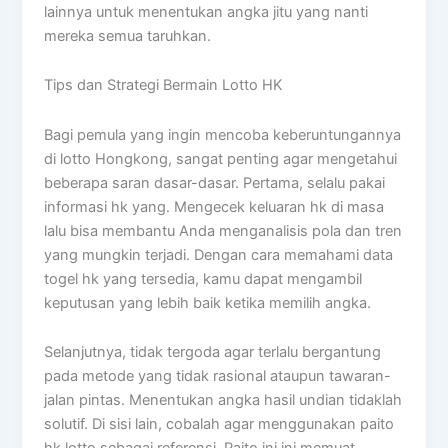
lainnya untuk menentukan angka jitu yang nanti
mereka semua taruhkan.
Tips dan Strategi Bermain Lotto HK
Bagi pemula yang ingin mencoba keberuntungannya
di lotto Hongkong, sangat penting agar mengetahui
beberapa saran dasar-dasar. Pertama, selalu pakai
informasi hk yang. Mengecek keluaran hk di masa
lalu bisa membantu Anda menganalisis pola dan tren
yang mungkin terjadi. Dengan cara memahami data
togel hk yang tersedia, kamu dapat mengambil
keputusan yang lebih baik ketika memilih angka.
Selanjutnya, tidak tergoda agar terlalu bergantung
pada metode yang tidak rasional ataupun tawaran-
jalan pintas. Menentukan angka hasil undian tidaklah
solutif. Di sisi lain, cobalah agar menggunakan paito