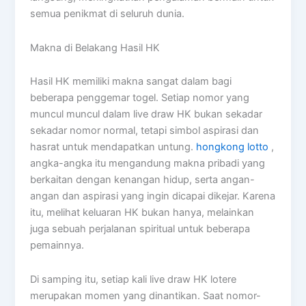
semua penikmat di seluruh dunia.
Makna di Belakang Hasil HK
Hasil HK memiliki makna sangat dalam bagi
beberapa penggemar togel. Setiap nomor yang
muncul muncul dalam live draw HK bukan sekadar
sekadar nomor normal, tetapi simbol aspirasi dan
hasrat untuk mendapatkan untung.
hongkong lotto
,
angka-angka itu mengandung makna pribadi yang
berkaitan dengan kenangan hidup, serta angan-
angan dan aspirasi yang ingin dicapai dikejar. Karena
itu, melihat keluaran HK bukan hanya, melainkan
juga sebuah perjalanan spiritual untuk beberapa
pemainnya.
Di samping itu, setiap kali live draw HK lotere
merupakan momen yang dinantikan. Saat nomor-