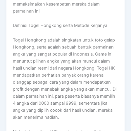
memaksimalkan kesempatan mereka dalam
permainan ini.
Definisi Togel Hongkong serta Metode Kerjanya
Togel Hongkong adalah singkatan untuk toto gelap
Hongkong, serta adalah sebuah bentuk permainan
angka yang sangat populer di Indonesia. Game ini
menuntut pilihan angka yang akan muncul dalam
hasil undian resmi dari negara Hongkong. Togel HK
mendapatkan perhatian banyak orang karena
dianggap sebagai cara yang dalam mendapatkan
profit dengan menebak angka yang akan muncul. Di
dalam permainan ini, para peserta biasanya memilih
4 angka dari 0000 sampai 9999, sementara jika
angka yang dipilih cocok dari hasil undian, mereka
akan menerima hadiah.