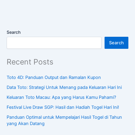
Search
Search
Recent Posts
Toto 4D: Panduan Output dan Ramalan Kupon
Data Toto: Strategi Untuk Menang pada Keluaran Hari Ini
Keluaran Toto Macau: Apa yang Harus Kamu Pahami?
Festival Live Draw SGP: Hasil dan Hadiah Togel Hari Ini!
Panduan Optimal untuk Mempelajari Hasil Togel di Tahun
yang Akan Datang