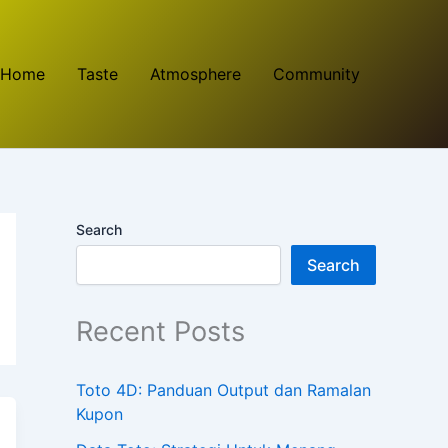
Home
Taste
Atmosphere
Community
Search
Search
Recent Posts
Toto 4D: Panduan Output dan Ramalan
Kupon