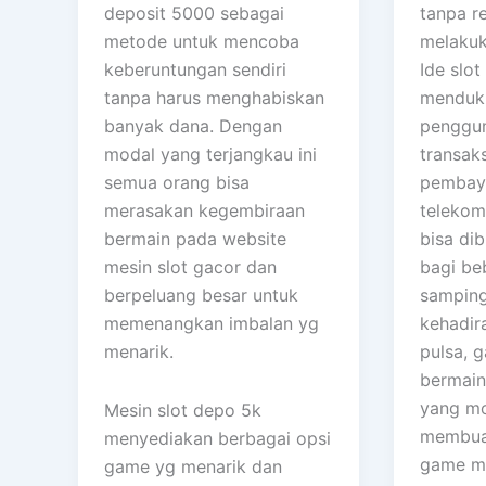
deposit 5000 sebagai
tanpa r
metode untuk mencoba
melakuk
keberuntungan sendiri
Ide slot
tanpa harus menghabiskan
menduku
banyak dana. Dengan
penggun
modal yang terjangkau ini
transak
semua orang bisa
pembaya
merasakan kegembiraan
telekom
bermain pada website
bisa dib
mesin slot gacor dan
bagi be
berpeluang besar untuk
samping
memenangkan imbalan yg
kehadir
menarik.
pulsa, 
bermain
yang mo
Mesin slot depo 5k
membua
menyediakan berbagai opsi
game me
game yg menarik dan