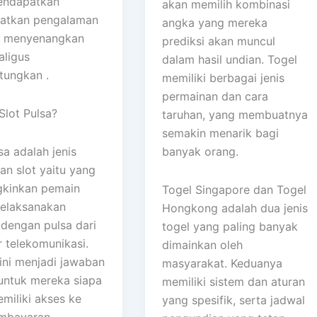
endapatkan
akan memilih kombinasi
atkan pengalaman
angka yang mereka
n menyenangkan
prediksi akan muncul
aligus
dalam hasil undian. Togel
ungkan .
memiliki berbagai jenis
permainan dan cara
Slot Pulsa?
taruhan, yang membuatnya
semakin menarik bagi
sa adalah jenis
banyak orang.
an slot yaitu yang
kinkan pemain
Togel Singapore dan Togel
elaksanakan
Hongkong adalah dua jenis
 dengan pulsa dari
togel yang paling banyak
r telekomunikasi.
dimainkan oleh
ini menjadi jawaban
masyarakat. Keduanya
 untuk mereka siapa
memiliki sistem dan aturan
miliki akses ke
yang spesifik, serta jadwal