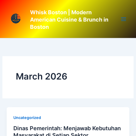
Skip
to
Whisk Boston | Modern
content
American Cuisine & Brunch in
Boston
March 2026
Uncategorized
Dinas Pemerintah: Menjawab Kebutuhan
Masyarakat di Setiap Sektor